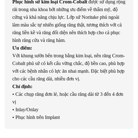
Phục hình sứ kim loại Crom-Cobalt
được sử dụng rộng
rãi trong nha khoa bởi những ưu điểm về thẩm mỹ, độ
cứng và khả năng chịu lực. Lớp sứ Noritake phủ ngoài
làm màu sắc tự nhiên giổng răng thật, tương thích với cả
răng liền kề và răng đối diện nên thích hợp cho cả phục
hình răng cửa và răng hàm.
Ưu điểm:
Với khung sườn bên trong bằng kim loại, nên răng Crom-
Cobalt phủ sứ có kết cấu vững chắc, độ bền cao, phù hợp
với các bệnh nhân có lực ăn nhai mạnh. Đặc biệt phù hợp
cho các cầu răng dài, nhiều đơn vị.
Chỉ định:
• Các chụp răng đơn lẻ, hoặc cầu răng dài từ 3 đến 4 đơn
vị
• Inlay/Onlay
• Phục hình trên Implant