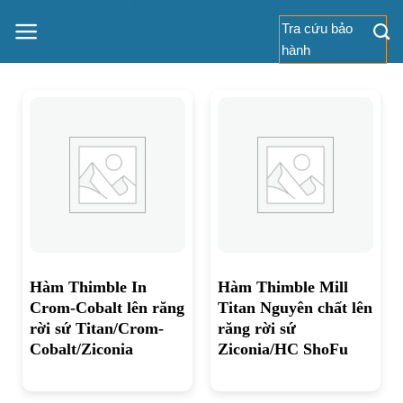
THÀNH LỢI
Bỏ
DENTAL LAB
Tra cứu bảo
qua
hành
nội
dung
Hàm Thimble In
Hàm Thimble Mill
Crom-Cobalt lên răng
Titan Nguyên chất lên
rời sứ Titan/Crom-
răng rời sứ
Cobalt/Ziconia
Ziconia/HC ShoFu